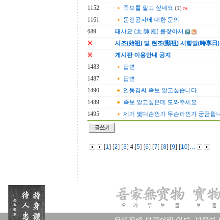
1152
족보를 알고 싶네요
(1)
re
1161
문정공파에 대한 문의
689
태사묘 (太 師 廟) 를찿아서
※
시조(始祖) 및 현조(顯祖) 시향일(時享日)
※
게시판 이용안내 공지
1483
답변
1487
답변
1490
안동김씨 족보 알고싶습니다.
1489
족보 알고싶은데 도와주세요
1495
제가 몇대손인가 무슨파인가 궁금합
[
1
] [
2
] [
3
]
4
[
5
] [
6
] [
7
] [
8
] [
9
] [
10
]
…