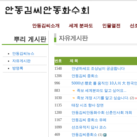
안동김씨소개
세계 분파도
인물열전
선
안동김씨뉴스
자유게시판
번호
제 목
방명록
1548
안녕하세요 조상님이 궁금합니다
1206
안동김씨 종회소
996
5000년 歷史 를 움직인 10人의 大 한국
883
족보 세계분파도 알고 싶어요...
1030
족보 개정 시기를 알고 싶습니다.
(2)
r
1135
태장 시조 향사 장면
1200
안동김씨안동화수회 신춘인사회 개최
1167
안동김씨 종회소 유례
1099
선조유적지 답사 코스
469
안동김씨종회소
(1)