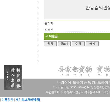
안동김씨안
관리자
김경진
◁ 이전글
Copyright ⓒ 2000-2026년 by 안동김씨안동화수회 a
우편번호36691경상북도 안동시 서동문로 141-1 2층 (목
|
이용약관
|
개인정보처리방침|