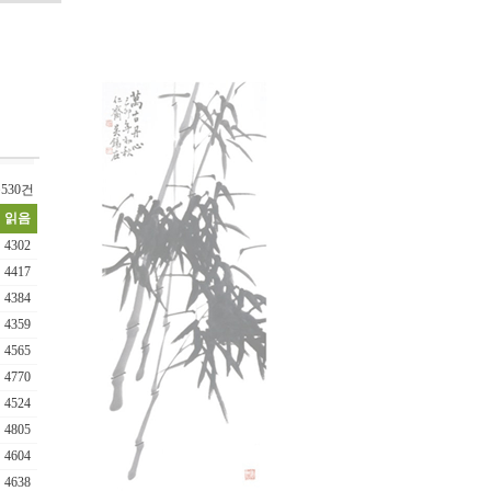
530건
읽음
4302
4417
4384
4359
4565
4770
4524
4805
4604
4638