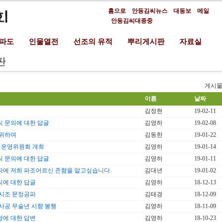
홈으로
안동김씨뉴스
대동보
메일
안동김씨대종중
분파도
인물열전
선조의 유적
뿌리게시판
자료실
게시물
이름
날짜
김정현
19-02-11
 문의에 대한 답글
김영하
19-02-08
 위하여
김동한
19-01-22
기 운영위원회 개최
김영하
19-01-14
 문의에 대한 답글
김영하
19-01-11
에 저희 파조어르신 존함을 알고싶습니다.
김대년
19-01-02
에 대한 답글
김영하
18-12-13
시조 문정공파
김태경
18-12-09
사공 무술년 시향 봉행
김영하
18-11-09
에 대한 답변
김영하
18-10-23