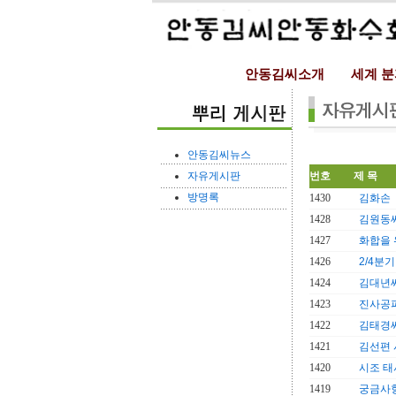
안동김씨소개
세계 
안동김씨뉴스
자유게시판
번호
제 목
방명록
1430
김화손
1428
김원동씨
1427
화합을
1426
2/4분
1424
김대년씨
1423
진사공파
1422
김태경씨
1421
김선편 
1420
시조 태
1419
궁금사항