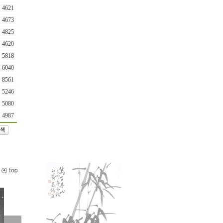
4621
4673
4825
4620
5818
6040
8561
5246
5080
4987