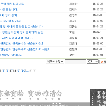
기 운영위원 회의 개최
김영하
18-10-23
 글 올립니다.
김재식
18-10-23
회 정기 총회
김영하
18-10-09
년도 정기총회 개최
김경진
18-10-02
림 및 자녀의 돌림을 알고 싶습니다
김동신
18-04-28
씨 정헌공파종회 정기총회개최 알림
효진
18-04-18
시인 김홍석 검색 결과.. ..
김홍석
18-03-21
년 안동김씨 안동화수회 신춘인사회2
김원대
18-03-06
년 안동김씨 안동화수회 신춘인사회 사진1
김원대
18-03-06
앤 여야가 없습니다
강한
18-02-01
] [
5
] [
6
] [
7
]
8
[
9
] [
10
]
…