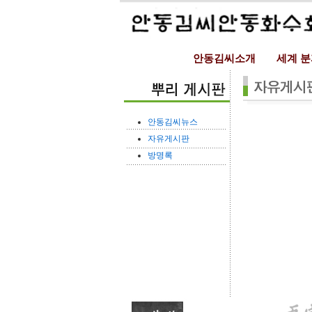
안동김씨소개
세계 
안동김씨뉴스
자유게시판
방명록