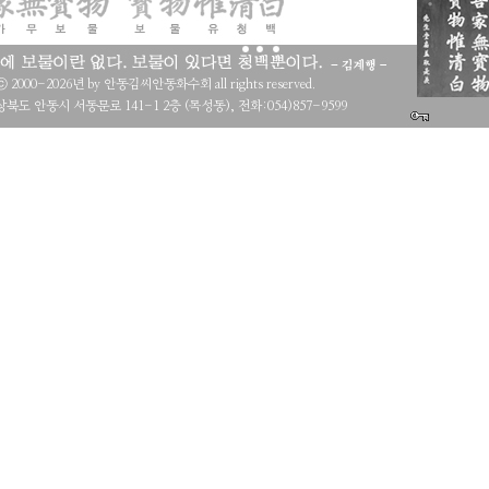
 ⓒ 2000-2026년 by 안동김씨안동화수회 all rights reserved.
북도 안동시 서동문로 141-1 2층 (목성동), 전화:054)857-9599