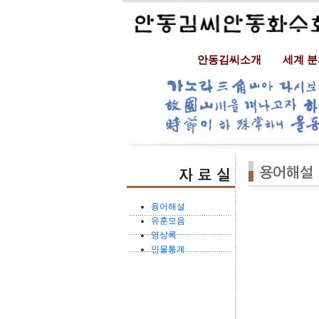
안동김씨소개
세계 
용어해설
유훈모음
영상록
인물통계