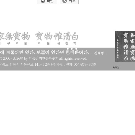
 ⓒ 2000-2026년 by 안동김씨안동화수회 all rights reserved.
북도 안동시 서동문로 141-1 2층 (목성동), 전화:054)857-9599