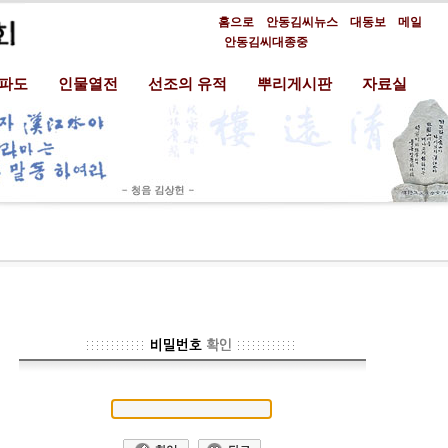
홈으로
안동김씨뉴스
대동보
메일
안동김씨대종중
분파도
인물열전
선조의 유적
뿌리게시판
자료실