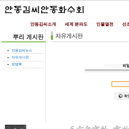
안동김씨소개
세계 분파도
인물열전
선
안동김씨뉴스
자유게시판
방명록