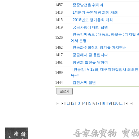
1457
종중발전을 위하여
1418
1/4분기 운영위원 회의 개최
1415
2018년도 정기총회 개최
1419
궁금사항에 대한 답변
안동김씨족보 : 대동보, 파보등 : 디지
1526
에서 운영.
1462
안동화수회장의 임기를 마치면서
1417
궁금해서 글 올립니다.
1461
청년회 발전을 위하여
[안동김TV 12화] 대구지하철참사 최초
1499
뷰~!!
1444
김민서씨 답변
[
1
] [
2
] [
3
] [
4
] [
5
]
6
[
7
] [
8
] [
9
] [
10
]
…