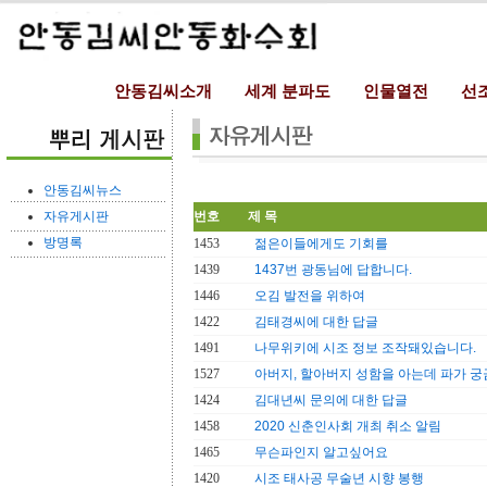
안동김씨소개
세계 분파도
인물열전
선
안동김씨뉴스
자유게시판
번호
제 목
방명록
1453
젊은이들에게도 기회를
1439
1437번 광동님에 답합니다.
1446
오김 발전을 위하여
1422
김태경씨에 대한 답글
1491
나무위키에 시조 정보 조작돼있습니다.
1527
아버지, 할아버지 성함을 아는데 파가 궁
1424
김대년씨 문의에 대한 답글
1458
2020 신춘인사회 개최 취소 알림
1465
무슨파인지 알고싶어요
1420
시조 태사공 무술년 시향 봉행