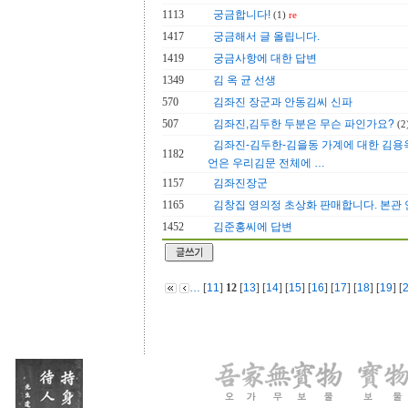
1113
궁금합니다!
(1)
re
1417
궁금해서 글 올립니다.
1419
궁금사항에 대한 답변
1349
김 옥 균 선생
570
김좌진 장군과 안동김씨 신파
507
김좌진,김두한 두분은 무슨 파인가요?
(2
김좌진-김두한-김을동 가계에 대한 김용
1182
언은 우리김문 전체에 …
1157
김좌진장군
1165
김창집 영의정 초상화 판매합니다. 본관
1452
김준홍씨에 답변
…
[
11
]
12
[
13
] [
14
] [
15
] [
16
] [
17
] [
18
] [
19
] [