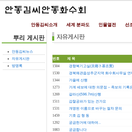
안동김씨소개
세계 분파도
인물열전
선
안동김씨뉴스
자유게시판
번호
제 목
방명록
1504
경향복기고실(京鄕卜基古實)
1530
경북왜관읍성주군지역 화수회사무실 연
1344
가을에 산행
1273
가계 세보에 대한 의문점 -- 족보의 기록은
1269
갈라산(596.7m)산행
1511
감찰공파가 있는 건가요
1531
개명된 이름으로 바꾸는 절차 문의
1459
기호 김 형 동
1292
궁금한거에 대하여...
1083
궁금합니다