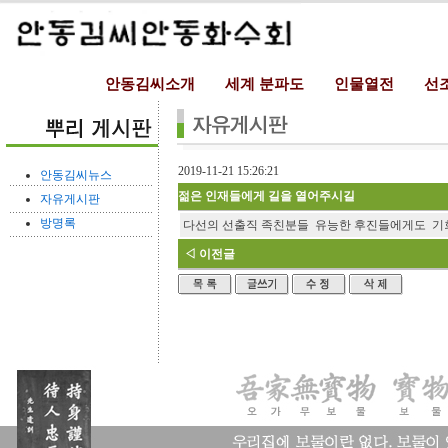
안동김씨소개
세계 분파도
인물열전
선
2019-11-21 15:26:21
안동김씨뉴스
젊은 인재들에게 길을 열어주시길
자유게시판
방명록
다선의 선출직 족친분들 유능한 후진들에게도 기
◁ 이전글