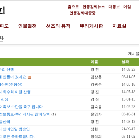
홈으로
안동김씨뉴스
대동보
메일
안동김씨대종중
분파도
인물열전
선조의 유적
뿌리게시판
자료실
게시물
이름
날짜
수회 산행
경 진
14-09-23
 만들어 졌네요.
김상용
03-11-05
기산행(주왕산)
김광수
14-05-18
 화수회 이달 산행
경 진
14-07-18
균 선생
경 진
15-01-15
 족보 수단을 촉구 합니다
김숙동
14-02-28
정보통로-뿌리게시판 많이 많이
운영자
03-10-31
(1)
 등산회
경 진
14-03-12
씨 연예인및 방송인
성한
21-09-17
 오픈 축하드립니다.
정석희
03-11-02