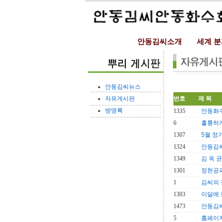
안동김씨소개
세계 
안동김씨뉴스
자유게시판
번호
제 목
방명록
1335
안동화
6
훌륭하게
1307
5월 정
1324
안동김씨
1349
김 옥 
1301
정헌공파
1
김씨의 
1303
이달에
1473
안동김
5
홈페이지