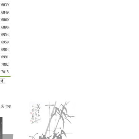
6839
6849
6860
6898
6954
6959
6984
6991
7002
7015