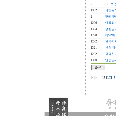
2
Re
1302
사헌공
2
뿌리 뿌
1296
안동화
1304
정헌공파
1298
제52회
1272
천국에
1321
선원 김
1292
궁금한거
1350
안동김씨
…
11
[
12
] [
1