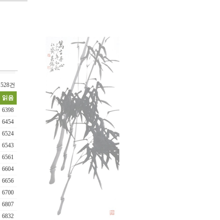
528건
읽음
6398
6454
6524
6543
6561
6604
6656
6700
6807
6832