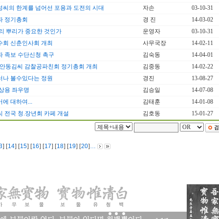
:성씨의 한계를 넘어선 포용과 도전의 시대
자손
03-10-31
파 정기총회
경 진
14-03-02
리 뿌리가 중요한 것인가
운영자
03-10-31
수회 신춘인사회 개최
사무국장
14-02-11
 족보 수단신청 촉구
김숙동
14-04-01
 안동김씨 감찰공파친회 정기총회 개최
김중동
14-02-22
서나 볼수있다는 정원
경진
13-08-27
상용 좌우명
김승일
14-07-08
에 대하여...
김태훈
14-01-08
 전국 청.장년회 카페 개설
김호동
15-01-27
3
] [
14
] [
15
] [
16
] [
17
] [
18
] [
19
] [
20
]
…