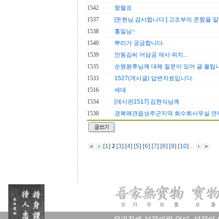
1542
항렬표
1537
[돈현님 감사합니다.] 고조부의 존함을 알
1538
홍일님~
1540
뿌리가 궁금합니다.
1539
안동김씨 어담공 재사 위치...
1535
순원왕후님께 대해 질문이 있어 글 올립
1533
1527(게시글) 답변자료입니다.
1516
세대
1534
[게시판1517] 김현식님께
1530
경북왜관읍성주군지역 화수회사무실 연
[
1
]
2
[
3
] [
4
] [
5
] [
6
] [
7
] [
8
] [
9
] [
10
]
…