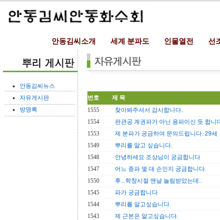
안동김씨소개
세계 분파도
인물열전
선
안동김씨뉴스
자유게시판
번호
제 목
방명록
1555
찾아봐주셔서 감사합니다.
1554
판관공 계권파가 아닌 용파이신 듯 합니다
1553
제 분파가 궁금하여 문의드립니다. 29세
1549
뿌리를 알고 싶습니다.
1548
안녕하세요 조상님이 궁금합니다
1547
어느 종파 몇 대 손인지 궁금합니다.
1550
후...학창시절 맨날 놀림받았는데..
1545
파가 궁금합니다
1544
뿌리를 알고싶습니다.
1543
제 근본은 알고싶습니다.