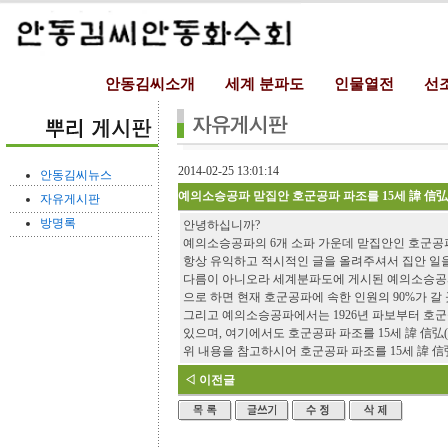
안동김씨소개
세계 분파도
인물열전
선
2014-02-25 13:01:14
안동김씨뉴스
예의소승공파 맏집안 호군공파 파조를 15세 諱 信
자유게시판
방명록
안녕하십니까?
예의소승공파의 6개 소파 가운데 맏집안인 호군공파
항상 유익하고 적시적인 글을 올려주셔서 집안 일을
다름이 아니오라 세계분파도에 게시된 예의소승공파
으로 하면 현재 호군공파에 속한 인원의 90%가 갈
그리고 예의소승공파에서는 1926년 파보부터 호
있으며, 여기에서도 호군공파 파조를 15세 諱 信弘
위 내용을 참고하시어 호군공파 파조를 15세 諱 信
◁ 이전글