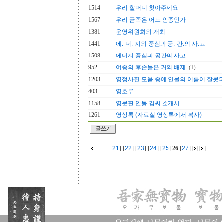
1514
우리 할머니 찾아주세요
1567
우리 금족은 어느 인종인가
1381
운영위원회의 개최
1441
에.-너.-지의 중심과 공.-간.의 사.고
1508
에너지 중심과 공간의 사고
952
여중의 후손들은 거의 배제.
(1)
1203
영정사진 모음 중에 인물의 이름이 잘못
403
영호루
1158
영문판 안동 김씨 소개서
1261
영상록 (자료실 영상록에서 복사)
…
[
21
] [
22
] [
23
] [
24
] [
25
]
26
[
27
]