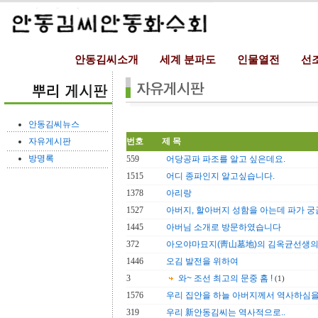
안동김씨소개
세계 분파도
인물열전
선
안동김씨뉴스
자유게시판
번호
제 목
방명록
559
어당공파 파조를 알고 싶은데요.
1515
어디 종파인지 알고싶습니다.
1378
아리랑
1527
아버지, 할아버지 성함을 아는데 파가 궁
1445
아버님 소개로 방문하였습니다
372
아오야마묘지(靑山墓地)의 김옥균선생의
1446
오김 발전을 위하여
3
와~ 조선 최고의 문중 홈 !
(1)
1576
우리 집안을 하늘 아버지께서 역사하심
319
우리 新안동김씨는 역사적으로..