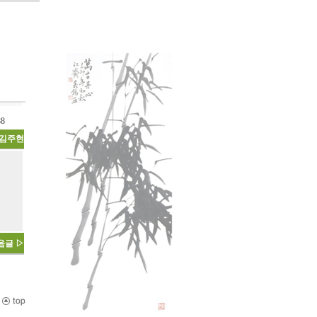
1188
김주현
음글 ▷