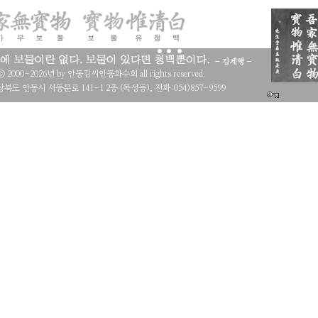
 ⓒ 2000-2026년 by 안동김씨안동화수회 all rights reserved.
북도 안동시 서동문로 141-1 2층 (목성동), 전화:054)857-9599