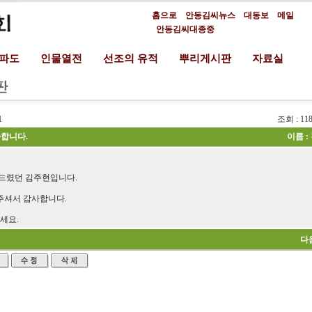
홈으로
안동김씨뉴스
대동보
메일
안동김씨대종중
분파도
인물열전
선조의 유적
뿌리게시판
자료실
1
조회 : 
합니다.
이름 :
드렸던 김주현입니다.
주셔서 감사합니다.
세요.
다