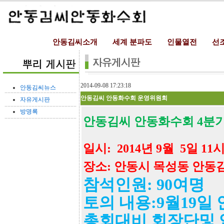
안동김씨소개
세계 분파도
인물열전
선
2014-09-08 17:23:18
안동김씨뉴스
안동김씨 안동화수회 운영위원회
자유게시판
방명록
안동김씨 안동화수회 4분
일시: 2014년 9월 5일 11
장소: 안동시 목성동 안동
참석인원: 90여명
토의 내용:9월19일
총회대비 회장단및 