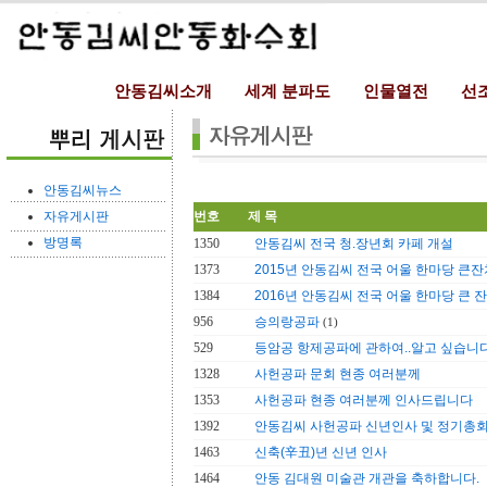
안동김씨소개
세계 분파도
인물열전
선
안동김씨뉴스
자유게시판
번호
제 목
방명록
1350
안동김씨 전국 청.장년회 카페 개설
1373
2015년 안동김씨 전국 어울 한마당 큰잔
1384
2016년 안동김씨 전국 어울 한마당 큰 
956
승의랑공파
(1)
529
등암공 항제공파에 관하여..알고 싶습니
1328
사헌공파 문회 현종 여러분께
1353
사헌공파 현종 여러분께 인사드립니다
1392
안동김씨 사헌공파 신년인사 및 정기총
1463
신축(辛丑)년 신년 인사
1464
안동 김대원 미술관 개관을 축하합니다.