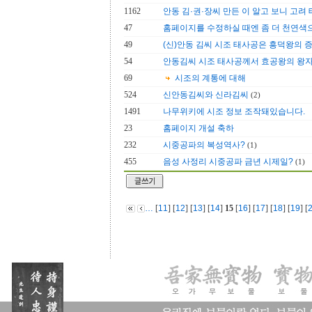
1162
안동 김·권·장씨 만든 이 알고 보니 고려
47
홈페이지를 수정하실 때엔 좀 더 천연색으
49
(신)안동 김씨 시조 태사공은 흥덕왕의 
54
안동김씨 시조 태사공께서 효공왕의 왕자로
69
시조의 계통에 대해
524
신안동김씨와 신라김씨
(2)
1491
나무위키에 시조 정보 조작돼있습니다.
23
홈페이지 개설 축하
232
시중공파의 복성역사?
(1)
455
음성 사정리 시중공파 금년 시제일?
(1)
…
[
11
] [
12
] [
13
] [
14
]
15
[
16
] [
17
] [
18
] [
19
] [