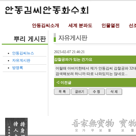
안동김씨소개
세계 분파도
인물열전
선
2023-02-07 21:46:21
안동김씨뉴스
감찰공파가 있는 건가요
자유게시판
방명록
어릴때 아버지한테서 제가 안동김씨 감찰공파 32
검색해보려 하니까 따로 나와있지는 않네요...
◁ 이전글